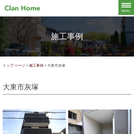
施工事例
トップ ページ
>
施工事例
>
大東市灰塚
大東市灰塚